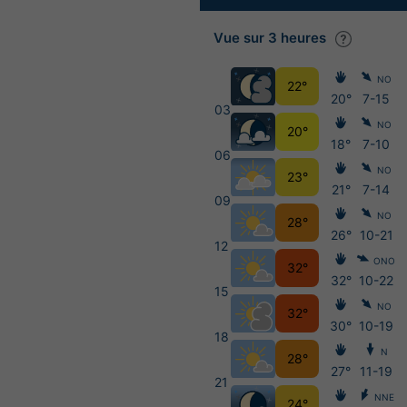
Vue sur 3 heures
NO
22°
20°
7-15
03
NO
20°
18°
7-10
06
NO
23°
21°
7-14
09
NO
28°
26°
10-21
12
ONO
32°
32°
10-22
15
NO
32°
30°
10-19
18
N
28°
27°
11-19
21
NNE
24°