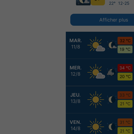
22°
12-25
Afficher plus
MAR.
32 °C
11/8
19 °C
MER.
34 °C
12/8
20 °C
JEU.
33 °C
13/8
21 °C
VEN.
31 °C
14/8
21 °C