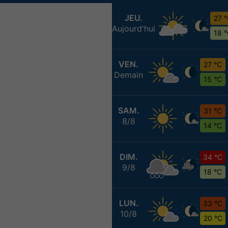
JEU.
27 
Aujourd'hui
18 
VEN.
27 °C
Demain
15 °C
SAM.
31 °C
8/8
14 °C
DIM.
34 °C
9/8
18 °C
LUN.
33 °C
10/8
20 °C