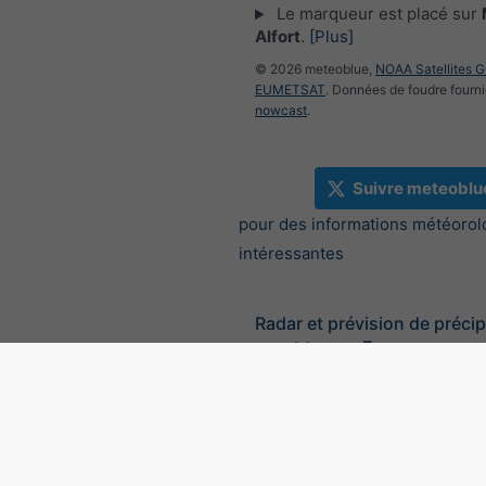
Le marqueur est placé sur
Alfort
.
[Plus]
© 2026 meteoblue,
NOAA Satellites 
EUMETSAT
. Données de foudre fourni
nowcast
.
Suivre meteoblu
pour des informations météorol
intéressantes
Radar et prévision de précip
court terme, France
©