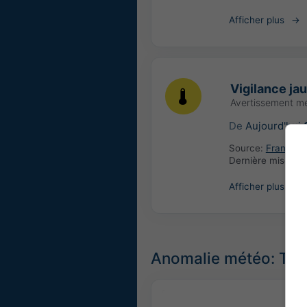
Afficher plus
Vigilance ja
Avertissement m
De
Aujourd'hui
Source:
France: 
Dernière mise à j
Afficher plus
Anomalie météo: Tem