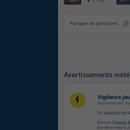
UV 7
▼
21:08
Partager les prévisions
Avertissements météo
Vigilance ja
Avertissement m
De
Aujourd'hui
Source:
France: 
Dernière mise à j