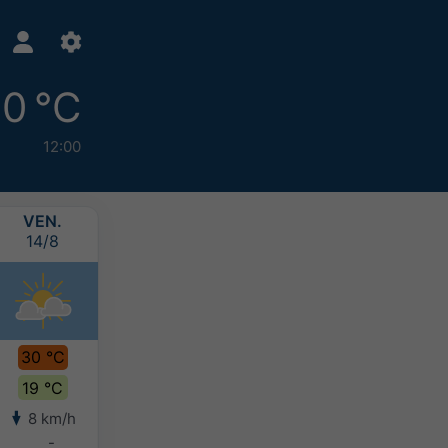
0 °C
12:00
VEN.
SAM.
DIM.
LUN.
14/8
15/8
16/8
17/8
30 °C
30 °C
28 °C
26 °C
19 °C
19 °C
18 °C
17 °C
8 km/h
9 km/h
6 km/h
7 km/h
-
-
-
-