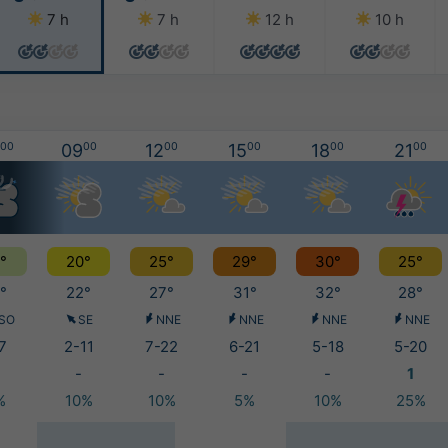
7 h
7 h
12 h
10 h
00
09
00
12
00
15
00
18
00
21
00
°
20°
25°
29°
30°
25°
°
22°
27°
31°
32°
28°
SO
SE
NNE
NNE
NNE
NNE
7
2-11
7-22
6-21
5-18
5-20
-
-
-
-
1
%
10%
10%
5%
10%
25%