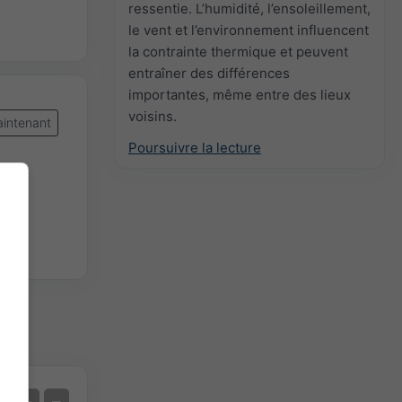
ressentie. L’humidité, l’ensoleillement,
le vent et l’environnement influencent
la contrainte thermique et peuvent
entraîner des différences
importantes, même entre des lieux
voisins.
intenant
Poursuivre la lecture
Prévision des extrêmes
+
−