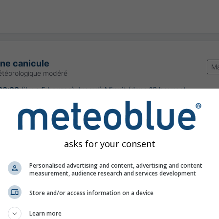
une canicule
Ma
étéorologique modéré
06:00
(il y a 5 heures)
Jusqu'à
Minuit (dans 12 heures)
Meteo-France
our:
il y a 5 heures
asks for your consent
Personalised advertising and content, advertising and content
measurement, audience research and services development
ps extrêmement chaud pour la saison
Store and/or access information on a device
Learn more