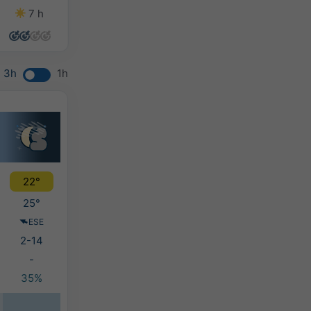
7 h
13 h
12 h
13 h
3h
1h
22°
25°
ESE
2-14
-
35%