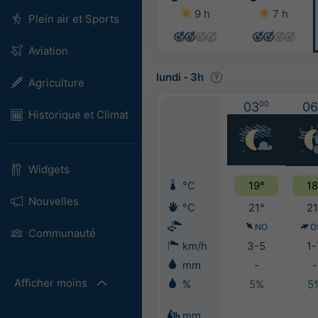
9 h
7 h
Plein air et Sports
Aviation
lundi
-
3h
Agriculture
03
00
06
Historique et Climat
Widgets
°C
19°
18
Nouvelles
°C
21°
21
NO
O
Communauté
km/h
3-5
1-
mm
-
-
Afficher moins
%
5%
5
mm