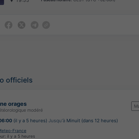
▼
19:55
 officiels
une orages
Ma
étéorologique modéré
06:00
(il y a 5 heures)
Jusqu'à
Minuit (dans 12 heures)
Meteo-France
our:
il y a 5 heures