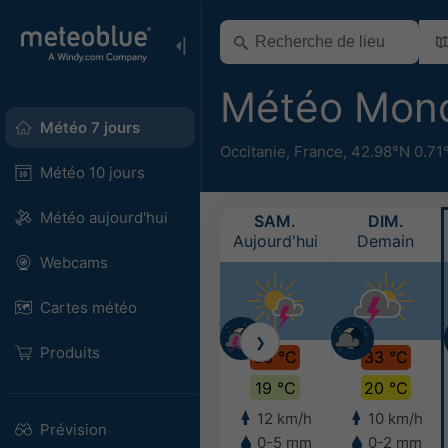
Météo Mon
Météo 7 jours
Occitanie
,
France
,
42.98°N 0.71
Météo 10 jours
Météo aujourd'hui
SAM.
DIM.
Aujourd'hui
Demain
Webcams
Cartes météo
❯
Produits
33 °C
33 °C
19 °C
20 °C
12 km/h
10 km/h
Prévision
0-5 mm
0-2 mm