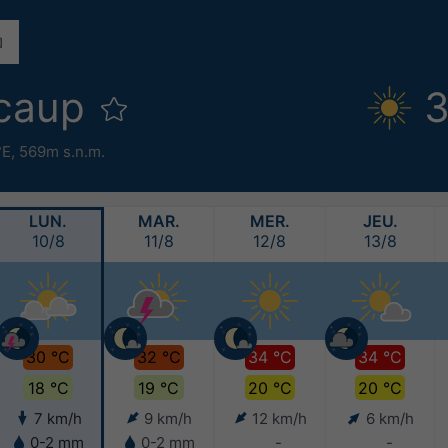
caup
3
°E,
569m s.n.m.
LUN.
MAR.
MER.
JEU.
10/8
11/8
12/8
13/8
30 °C
32 °C
34 °C
34 °C
18 °C
19 °C
20 °C
20 °C
7 km/h
9 km/h
12 km/h
6 km/h
0-2 mm
0-2 mm
-
-