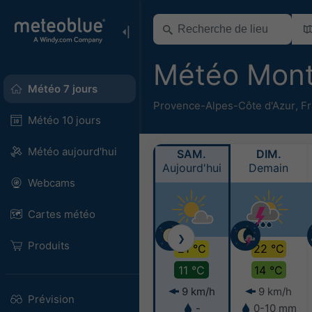
Météo Mon
Météo 7 jours
Provence-Alpes-Côte d'Azur
,
F
Météo 10 jours
Météo aujourd'hui
SAM.
DIM.
Aujourd'hui
Demain
Webcams
Cartes météo
❯
Produits
21 °C
22 °C
11 °C
14 °C
9 km/h
9 km/h
Prévision
-
0-10 mm