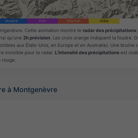
Modéré
Fort
Très fort
Grêle
ntgenèvre. Cette animation montre le
radar des précipitations
insi qu'une
2h prévision
. Les croix orange indiquent la foudre.
onibles aux États-Unis, en Europe et en Australie). Une bruine 
e invisible pour le radar.
L'intensité des précipitations
est cod
u rouge.
re à Montgenèvre