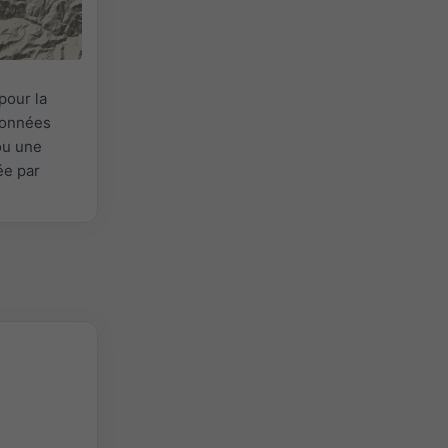
pour la
 Données
ou une
ée par