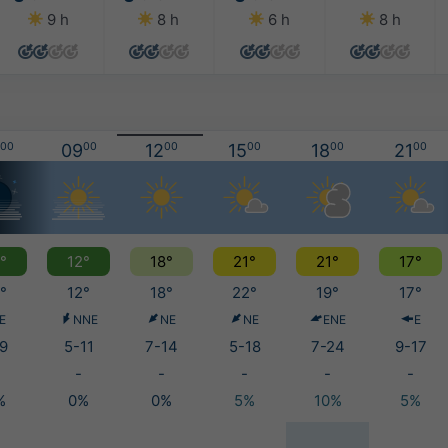
9 h
8 h
6 h
8 h
00
09
00
12
00
15
00
18
00
21
00
°
12°
18°
21°
21°
17°
°
12°
18°
22°
19°
17°
E
NNE
NE
NE
ENE
E
9
5-11
7-14
5-18
7-24
9-17
-
-
-
-
-
%
0%
0%
5%
10%
5%