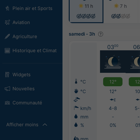
11 h
7 h
Plein air et Sports
Aviation
samedi
-
3h
Agriculture
03
00
06
Historique et Climat
Widgets
°C
12°
12
Nouvelles
°C
12°
10
E
Communauté
km/h
4-8
5-
mm
-
-
Afficher moins
%
0%
0
mm