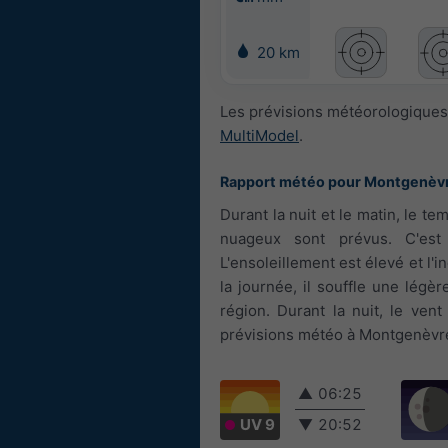
20 km
Les prévisions météorologiques 
MultiModel
.
Rapport météo pour Montgenèv
Durant la nuit et le matin, le t
nuageux sont prévus. C'est
L'ensoleillement est élevé et l'
la journée, il souffle une légè
région. Durant la nuit, le vent
prévisions météo à Montgenèvre 
▲
06:25
UV 9
▼
20:52