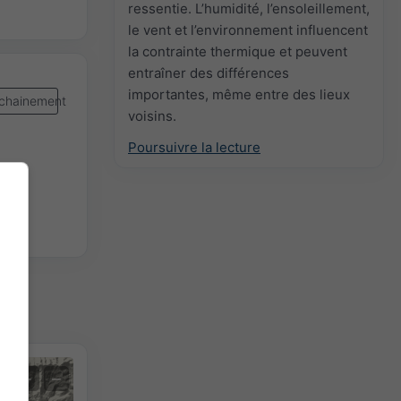
ressentie. L’humidité, l’ensoleillement,
le vent et l’environnement influencent
la contrainte thermique et peuvent
entraîner des différences
importantes, même entre des lieux
chainement
voisins.
Poursuivre la lecture
+
−