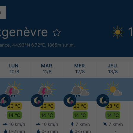
tgenèvre
rance
,
44.93°N 6.72°E,
1865m s.n.m.
LUN.
MAR.
MER.
JEU.
10/8
11/8
12/8
13/8
23 °C
23 °C
23 °C
23 °C
14 °C
14 °C
14 °C
14 °C
10 km/h
10 km/h
7 km/h
7 km/h
0-2 mm
0-5 mm
0-5 mm
-