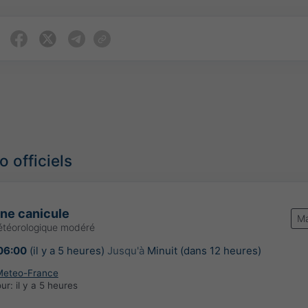
 officiels
une canicule
Ma
étéorologique modéré
06:00
(il y a 5 heures)
Jusqu'à
Minuit (dans 12 heures)
Meteo-France
our:
il y a 5 heures