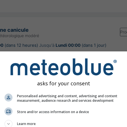
une canicule
Pro
étéorologique modéré
00
(dans 12 heures)
Jusqu'à
Lundi 00:00
(dans 1 jour)
Meteo-France
our:
il y a 5 heures
asks for your consent
Personalised advertising and content, advertising and content
 précipitation à court terme, France
measurement, audience research and services development
Store and/or access information on a device
©
Learn more