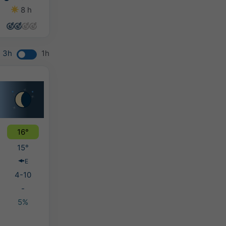
8 h
7 h
7 h
9 h
3h
1h
16°
15°
E
4-10
-
5%