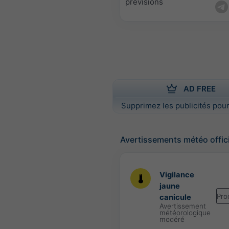
prévisions
AD FREE
Supprimez les publicités pour
Avertissements météo offic
Vigilance
jaune
Pro
canicule
Avertissement
météorologique
modéré