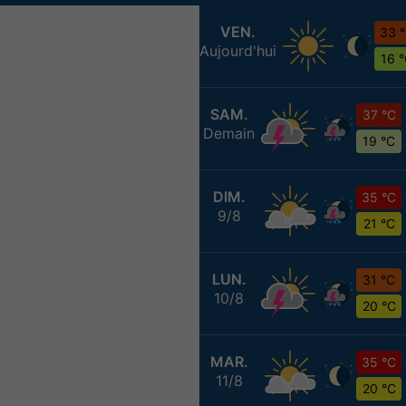
VEN.
33 
Aujourd'hui
16 
SAM.
37 °C
Demain
19 °C
DIM.
35 °C
9/8
21 °C
LUN.
31 °C
10/8
20 °C
MAR.
35 °C
11/8
20 °C