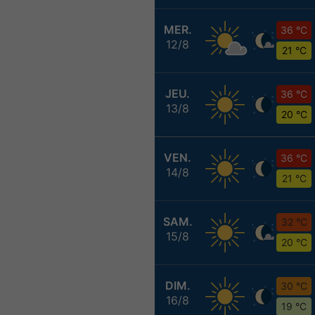
MER.
36 °C
12/8
21 °C
JEU.
36 °C
13/8
20 °C
VEN.
36 °C
14/8
21 °C
SAM.
32 °C
15/8
20 °C
DIM.
30 °C
16/8
19 °C