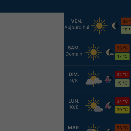
VEN.
33 
Aujourd'hui
19 
SAM.
33 °C
Demain
17 °C
DIM.
34 °C
9/8
19 °C
LUN.
34 °C
10/8
20 °C
MAR.
33 °C