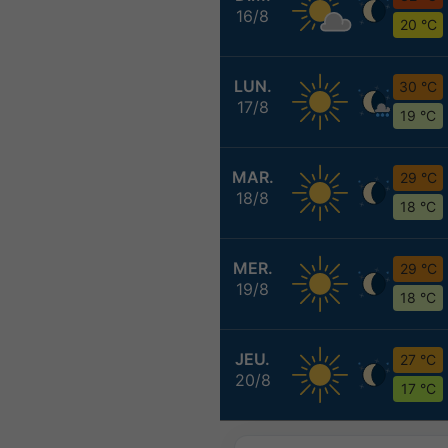
16/8
20 °C
LUN.
30 °C
17/8
19 °C
MAR.
29 °C
18/8
18 °C
MER.
29 °C
19/8
18 °C
JEU.
27 °C
20/8
17 °C