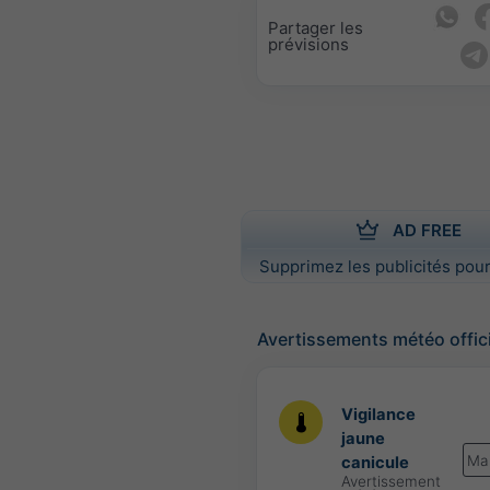
Partager les
prévisions
AD FREE
Supprimez les publicités pour
Avertissements météo offic
Vigilance
jaune
Ma
canicule
Avertissement