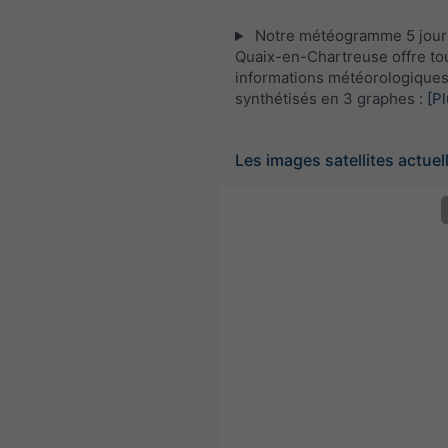
Notre météogramme 5 jour
Quaix-en-Chartreuse offre to
informations météorologique
synthétisés en 3 graphes :
[Pl
Les images satellites actuel