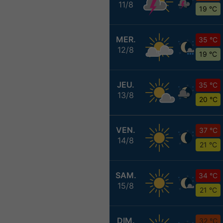
11/8
19 °C
MER.
35 °C
12/8
19 °C
JEU.
35 °C
13/8
20 °C
VEN.
37 °C
14/8
21 °C
SAM.
34 °C
15/8
21 °C
DIM.
32 °C