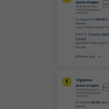
jaune orages
Ma
Avertissement
météorologique
modéré
De
Aujourd'hui
06:00
(il
heures)
Jusqu'à
Minuit (dans 14 
Source:
France: Met
France
Dernière mise à jour:
heures
Afficher plus
Vigilance
jaune orages
Pro
Avertissement
météorologique
modéré
De
Demain
00:00
(dans
heures)