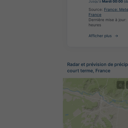
Jusqu'à
Mardi 00:00
(da
Source:
France: Met
France
Dernière mise à jour:
heures
Afficher plus
Radar et prévision de précip
court terme, France
©