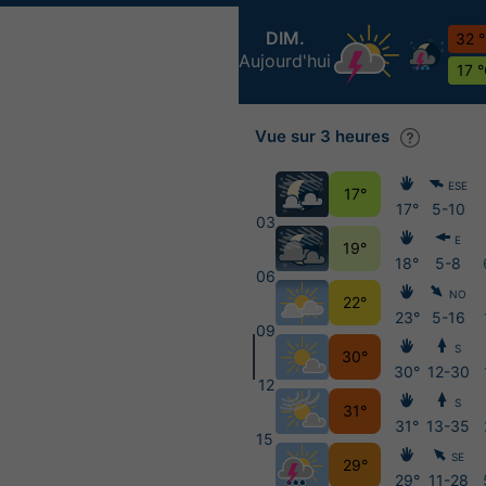
DIM.
32 
Aujourd'hui
17 
Vue sur 3 heures
ESE
17°
17°
5-10
03
E
19°
18°
5-8
06
NO
22°
23°
5-16
09
S
30°
30°
12-30
12
S
31°
31°
13-35
15
SE
29°
29°
11-28