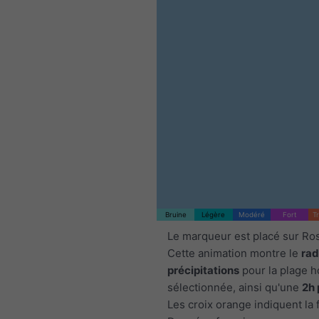
Bruine
Légère
Modéré
Fort
T
Le marqueur est placé sur Ros
Cette animation montre le
rad
précipitations
pour la plage h
sélectionnée, ainsi qu'une
2h 
Les croix orange indiquent la 