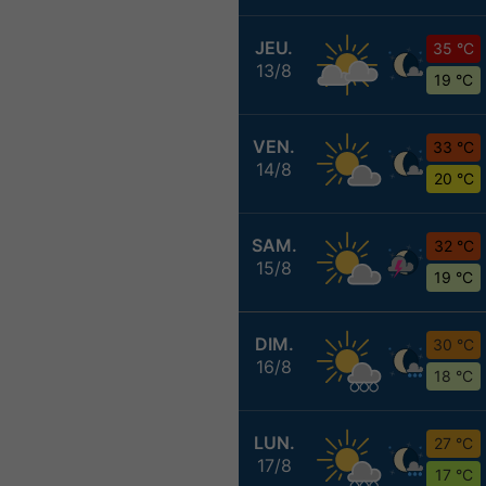
JEU.
35 °C
13/8
19 °C
VEN.
33 °C
14/8
20 °C
SAM.
32 °C
15/8
19 °C
DIM.
30 °C
16/8
18 °C
LUN.
27 °C
17/8
17 °C