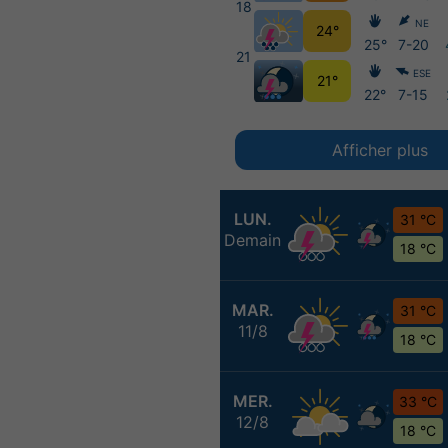
18
NE
24°
25°
7-20
21
ESE
21°
22°
7-15
Afficher plus
LUN.
31 °C
Demain
18 °C
MAR.
31 °C
11/8
18 °C
MER.
33 °C
12/8
18 °C