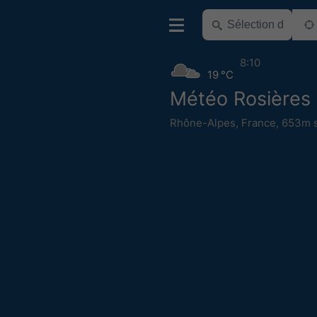
8:10
19 °C
Météo Rosières
Rhône-Alpes
,
France
,
653m s