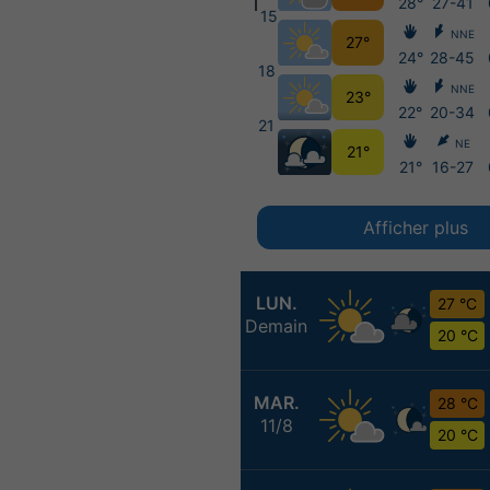
28°
27-41
15
NNE
27°
24°
28-45
18
NNE
23°
22°
20-34
21
NE
21°
21°
16-27
Afficher plus
LUN.
27 °C
Demain
20 °C
MAR.
28 °C
11/8
20 °C