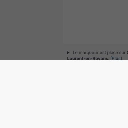
Le marqueur est placé sur
Laurent-en-Royans
.
[Plus]
© 2026 meteoblue,
NOAA Satellites 
EUMETSAT
. Données de foudre fourni
nowcast
.
Suivre meteoblu
pour des informations météorol
intéressantes