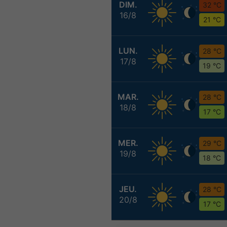
DIM.
32 °C
16/8
21 °C
LUN.
28 °C
17/8
19 °C
MAR.
28 °C
18/8
17 °C
MER.
29 °C
19/8
18 °C
JEU.
28 °C
20/8
17 °C