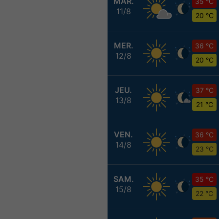
MAR.
35 °C
11/8
20 °C
MER.
36 °C
12/8
20 °C
JEU.
37 °C
13/8
21 °C
VEN.
36 °C
14/8
23 °C
SAM.
35 °C
15/8
22 °C