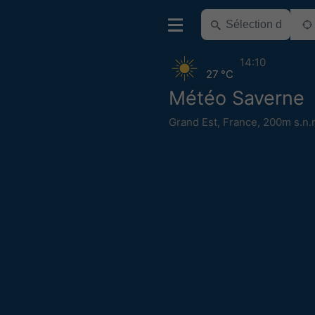
14:10
27 °C
Météo Saverne
Grand Est
,
France
,
200m s.n.