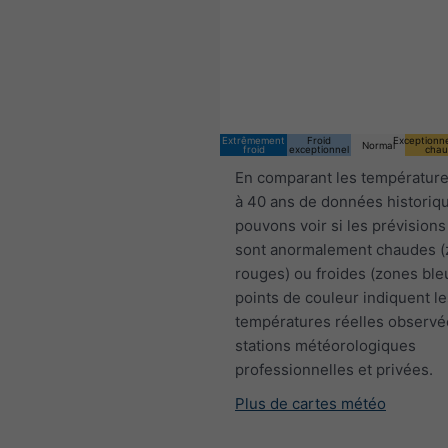
14:00 CEST
Sat 8
Sun 9
Extrêmement
Froid
Exceptionn
Normal
froid
exceptionnel
chau
En comparant les température
à 40 ans de données historiq
pouvons voir si les prévisions
sont anormalement chaudes 
rouges) ou froides (zones ble
points de couleur indiquent le
températures réelles observé
stations météorologiques
professionnelles et privées.
Plus de cartes météo