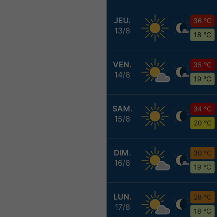
JEU.
36 °C
13/8
18 °C
VEN.
35 °C
14/8
19 °C
SAM.
34 °C
15/8
20 °C
DIM.
30 °C
16/8
19 °C
LUN.
28 °C
17/8
18 °C