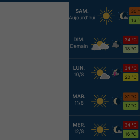
SAM.
30 
Aujourd'hui
16 
DIM.
34 °C
Demain
18 °C
LUN.
34 °C
10/8
20 °C
MAR.
31 °C
11/8
17 °C
MER.
34 °C
12/8
16 °C