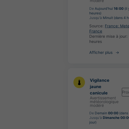
modéré
De
Aujourd'hui
16:00
(il
heures)
Jusqu'à
Minuit (dans 4 h
Source:
France: Met
France
Dernière mise à jour:
heures
Afficher plus
Vigilance
jaune
Pro
canicule
Avertissement
météorologique
modéré
De
Demain
00:00
(dans 
Jusqu'à
Dimanche 00:0
jour)