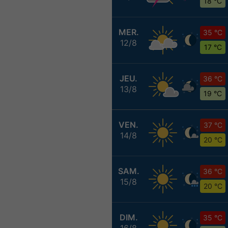
18 °C
MER.
35 °C
12/8
17 °C
JEU.
36 °C
13/8
19 °C
VEN.
37 °C
14/8
20 °C
SAM.
36 °C
15/8
20 °C
DIM.
35 °C
16/8