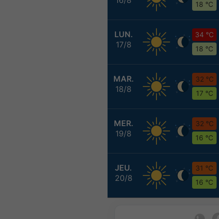
18 °C
LUN.
34 °C
17/8
18 °C
MAR.
32 °C
18/8
17 °C
MER.
32 °C
19/8
16 °C
JEU.
31 °C
20/8
16 °C