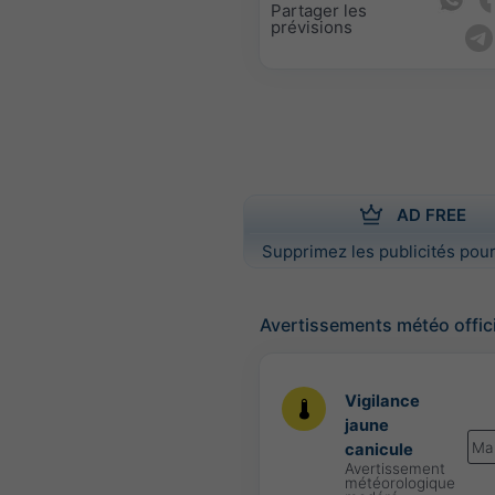
Partager les
prévisions
AD FREE
Supprimez les publicités pour
Avertissements météo offic
Vigilance
jaune
Ma
canicule
Avertissement
météorologique