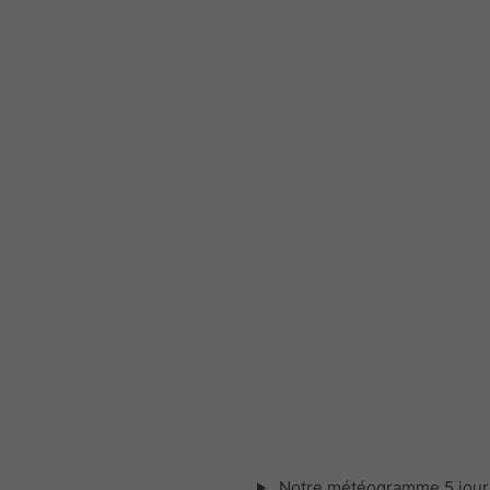
Notre météogramme 5 jour