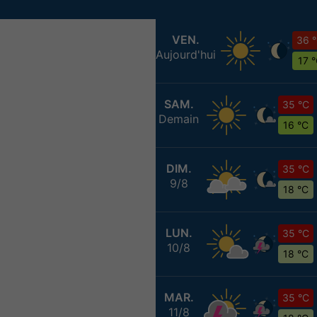
VEN.
36 
Aujourd'hui
17 
SAM.
35 °C
Demain
16 °C
DIM.
35 °C
9/8
18 °C
LUN.
35 °C
10/8
18 °C
MAR.
35 °C
11/8