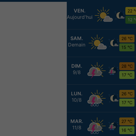
VEN.
22 
Aujourd'hui
12 
SAM.
26 °C
Demain
15 °C
DIM.
28 °C
9/8
17 °C
LUN.
26 °C
10/8
17 °C
MAR.
27 °C
11/8
16 °C