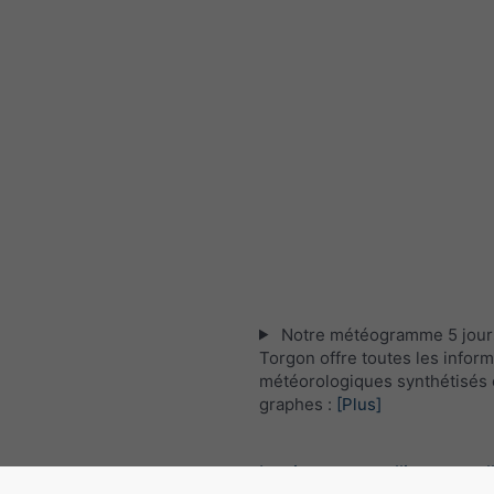
Notre météogramme 5 jour
Torgon offre toutes les infor
météorologiques synthétisés 
graphes :
[Plus]
Les images satellites actuel