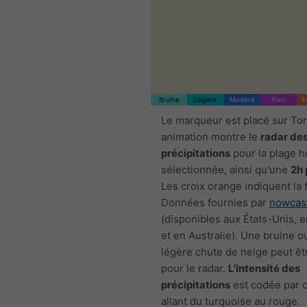
Bruine
Légère
Modéré
Fort
T
Le marqueur est placé sur To
animation montre le
radar de
précipitations
pour la plage h
sélectionnée, ainsi qu'une
2h 
Les croix orange indiquent la 
Données fournies par
nowcas
(disponibles aux États-Unis, 
et en Australie). Une bruine o
légère chute de neige peut êtr
pour le radar.
L'intensité des
précipitations
est codée par c
allant du turquoise au rouge.