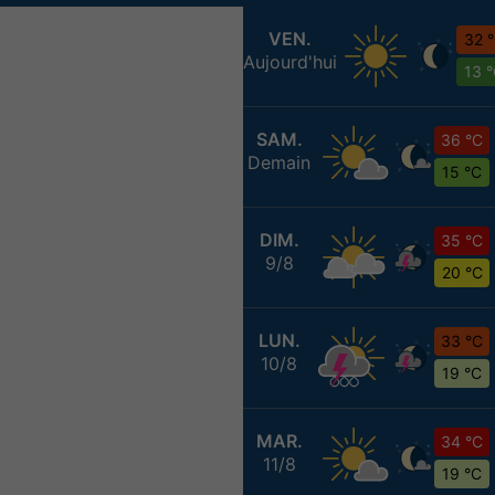
VEN.
32 
Aujourd'hui
13 
SAM.
36 °C
Demain
15 °C
DIM.
35 °C
9/8
20 °C
LUN.
33 °C
10/8
19 °C
MAR.
34 °C
11/8
19 °C