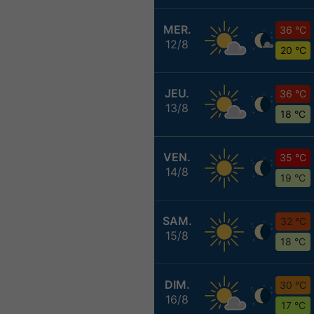
MER.
36 °C
12/8
20 °C
JEU.
36 °C
13/8
18 °C
VEN.
35 °C
14/8
19 °C
SAM.
32 °C
15/8
18 °C
DIM.
30 °C
16/8
17 °C