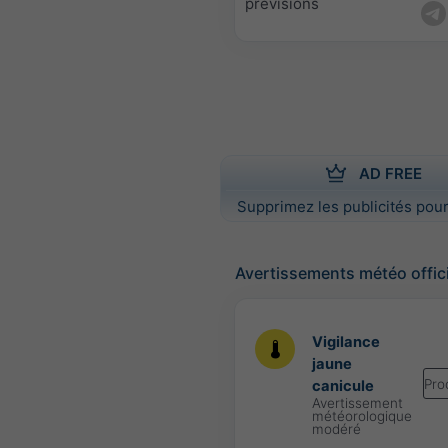
prévisions
AD FREE
Supprimez les publicités pour
Avertissements météo offic
Vigilance
jaune
Pro
canicule
Avertissement
météorologique
modéré