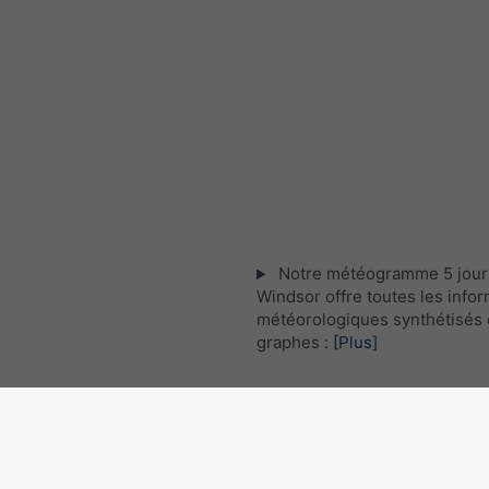
Notre météogramme 5 jour
Windsor offre toutes les info
météorologiques synthétisés 
graphes :
[Plus]
Les images satellites actue