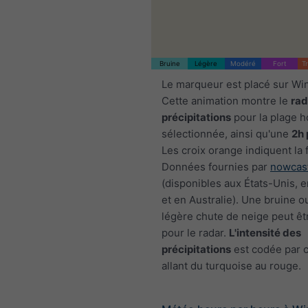
Bruine
Légère
Modéré
Fort
T
Le marqueur est placé sur Wi
Cette animation montre le
rad
précipitations
pour la plage h
sélectionnée, ainsi qu'une
2h 
Les croix orange indiquent la 
Données fournies par
nowcas
(disponibles aux États-Unis, 
et en Australie). Une bruine o
légère chute de neige peut êtr
pour le radar.
L'intensité des
précipitations
est codée par c
allant du turquoise au rouge.