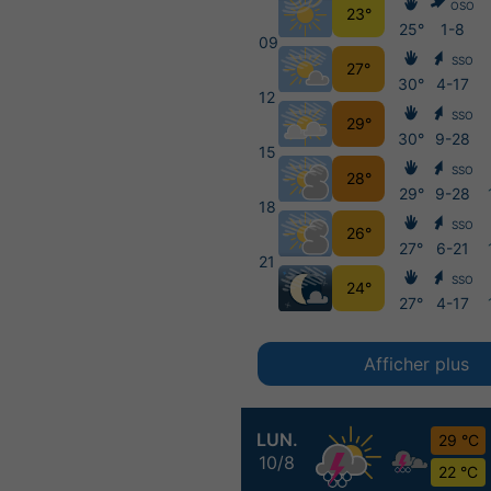
OSO
23°
25°
1-8
09
SSO
27°
30°
4-17
12
SSO
29°
30°
9-28
15
SSO
28°
29°
9-28
18
SSO
26°
27°
6-21
21
SSO
24°
27°
4-17
Afficher plus
LUN.
29 °C
10/8
22 °C