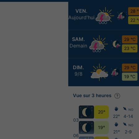
VEN.
28 
Aujourd'hui
22 
SAM.
29 °C
Demain
23 °C
DIM.
29 °C
9/8
19 °C
Vue sur 3 heures
NO
20°
22°
4-14
03
NO
19°
21°
2-9
06