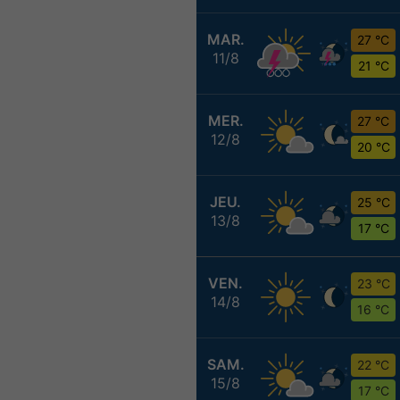
MAR.
27 °C
11/8
21 °C
MER.
27 °C
12/8
20 °C
JEU.
25 °C
13/8
17 °C
VEN.
23 °C
14/8
16 °C
SAM.
22 °C
15/8
17 °C