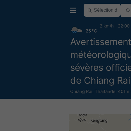
2 km/h
22:00
25 °C
Avertissemen
météorologiq
sévères offici
de Chiang Rai
Chiang Rai
,
Thaïlande
,
401m 