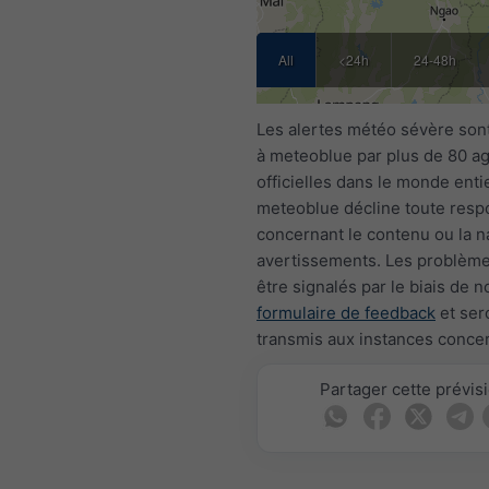
All
<24h
24-48h
Les alertes météo sévère sont
à meteoblue par plus de 80 a
officielles dans le monde entie
meteoblue décline toute respo
concernant le contenu ou la n
avertissements. Les problèm
être signalés par le biais de n
formulaire de feedback
et ser
transmis aux instances conce
Partager cette prévis