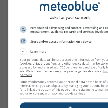
asks for your consent
Personalised advertising and content, advertising and c
measurement, audience research and services develop
Nous ne partageons pas votre adr
électronique avec des tiers, comm
Store and/or access information on a device
dans notre
politique de confidentia
utilisant les services de meteoblue
Learn more
acceptez nos
termes et conditions
adresse e-mail sera également util
Your personal data will be processed and information from you
d'autres services de meteoblue.
(cookies, unique identifiers, and other device data) may be store
accessed by and shared with 750 partners, or used specifically b
site. We and our partners may use precise geolocation data.
List
partners.
Plus de données météo
Some vendors may process your personal data on the basis of l
interest, which you can object to by managing your options belo
for a link at the bottom of this page or in the site menu to manag
withdraw consent in privacy and cookie settings.
whe
OK