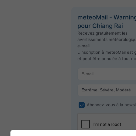
meteoMail - Warnin
pour Chiang Rai
Recevez gratuitement les
avertissements météorologiq
e-mail.
L'inscription à meteoMail est 
et peut être annulée à tout 
Abonnez-vous à la newsl