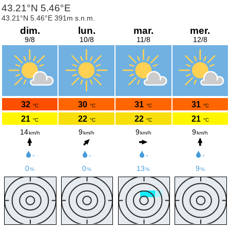
43.21°N 5.46°E
43.21°N 5.46°E 391m s.n.m.
dim.
lun.
mar.
mer.
9/8
10/8
11/8
12/8
32
30
31
31
°C
°C
°C
°C
21
22
22
21
°C
°C
°C
°C
14
9
9
9
km/h
km/h
km/h
km/h
-
-
-
-
0
0
13
9
%
%
%
%