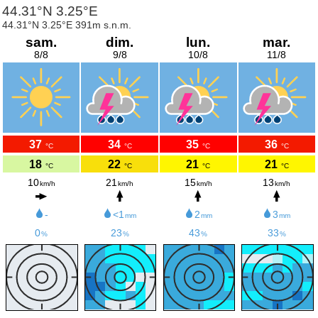
44.31°N 3.25°E
44.31°N 3.25°E 391m s.n.m.
sam.
dim.
lun.
mar.
8/8
9/8
10/8
11/8
37
34
35
36
°C
°C
°C
°C
18
22
21
21
°C
°C
°C
°C
10
21
15
13
km/h
km/h
km/h
km/h
-
<1
2
3
mm
mm
mm
0
23
43
33
%
%
%
%