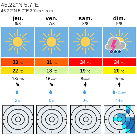
45.22°N 5.7°E
45.22°N 5.7°E 391m s.n.m.
jeu.
ven.
sam.
dim.
6/8
7/8
8/8
9/8
33
31
34
34
°C
°C
°C
°C
22
18
19
20
°C
°C
°C
°C
18
16
8
9
km/h
km/h
km/h
km/h
-
-
-
<1
mm
2
0
0
44
%
%
%
%