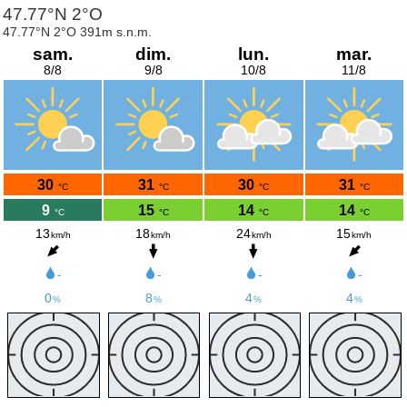
47.77°N 2°O
47.77°N 2°O 391m s.n.m.
sam.
dim.
lun.
mar.
8/8
9/8
10/8
11/8
30
31
30
31
°C
°C
°C
°C
9
15
14
14
°C
°C
°C
°C
13
18
24
15
km/h
km/h
km/h
km/h
-
-
-
-
0
8
4
4
%
%
%
%