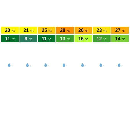
Météo Baraque de Fraiture
50.25°N 5.74°E 634m s.n.m.
jeu.
ven.
sam.
dim.
lun.
mar.
mer.
6/8
7/8
8/8
9/8
10/8
11/8
12/8
20
21
25
28
26
23
27
°C
°C
°C
°C
°C
°C
°C
11
9
11
13
16
12
14
°C
°C
°C
°C
°C
°C
°C
14
11
7
11
17
8
7
km/h
km/h
km/h
km/h
km/h
km/h
km/h
36
22
19
30
36
27
23
km/h
km/h
km/h
km/h
km/h
km/h
km/h
-
-
-
-
-
-
-
1021
1023
1020
1015
1016
1019
1017
hPa
hPa
hPa
hPa
hPa
hPa
hPa