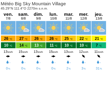
Météo Big Sky Mountain Village
45.29°N 111.4°O 2270m s.n.m.
ven.
sam.
dim.
lun.
mar.
mer.
jeu.
7/8
8/8
9/8
10/8
11/8
12/8
13/8
26
27
26
26
25
22
21
°C
°C
°C
°C
°C
°C
°C
10
14
13
11
10
10
7
°C
°C
°C
°C
°C
°C
°C
13
15
13
15
13
12
11
km/h
km/h
km/h
km/h
km/h
km/h
km/h
-
-
-
-
-
-
-
0
0
0
0
2
3
31
%
%
%
%
%
%
%