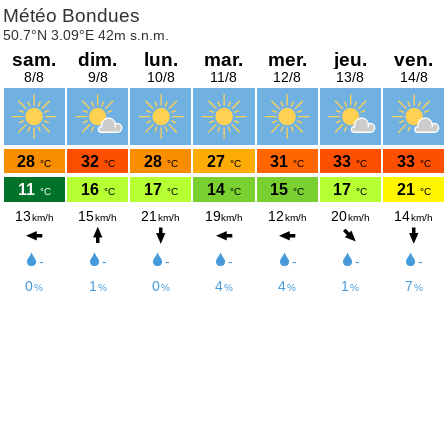
Météo Bondues
50.7°N 3.09°E 42m s.n.m.
sam.
dim.
lun.
mar.
mer.
jeu.
ven.
8/8
9/8
10/8
11/8
12/8
13/8
14/8
28
32
28
27
31
33
33
°C
°C
°C
°C
°C
°C
°C
11
16
17
14
15
17
21
°C
°C
°C
°C
°C
°C
°C
13
15
21
19
12
20
14
km/h
km/h
km/h
km/h
km/h
km/h
km/h
-
-
-
-
-
-
-
0
1
0
4
4
1
7
%
%
%
%
%
%
%