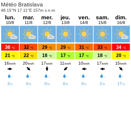
Météo Bratislava
48.15°N 17.11°E 157m s.n.m.
lun.
mar.
mer.
jeu.
ven.
sam.
dim.
10/8
11/8
12/8
13/8
14/8
15/8
16/8
36
32
29
29
31
33
34
°C
°C
°C
°C
°C
°C
°C
21
22
18
17
17
18
20
°C
°C
°C
°C
°C
°C
°C
16
20
17
11
10
17
15
km/h
km/h
km/h
km/h
km/h
km/h
km/h
-
-
-
-
-
-
-
3
0
0
0
0
2
17
%
%
%
%
%
%
%