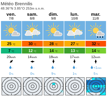
Météo Brennilis
48.36°N 3.85°O 253m s.n.m.
ven.
sam.
dim.
lun.
mar.
7/8
8/8
9/8
10/8
11/8
25
30
28
27
32
°C
°C
°C
°C
°C
7
12
14
13
14
°C
°C
°C
°C
°C
20
14
18
17
12
km/h
km/h
km/h
km/h
km/h
-
-
-
-
<1
mm
0
0
9
1
5
%
%
%
%
%