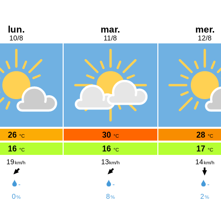
lun.
mar.
mer.
10/8
11/8
12/8
26
30
28
°C
°C
°C
16
16
17
°C
°C
°C
19
13
14
km/h
km/h
km/h
-
-
-
0
8
2
%
%
%