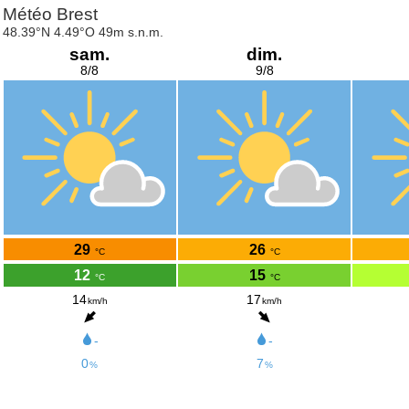
Météo Brest
48.39°N 4.49°O 49m s.n.m.
sam.
dim.
8/8
9/8
29
26
°C
°C
12
15
°C
°C
14
17
km/h
km/h
-
-
0
7
%
%