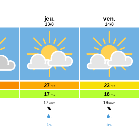
jeu.
ven.
13/8
14/8
27
23
°C
°C
17
16
°C
°C
17
19
km/h
km/h
-
-
1
5
%
%