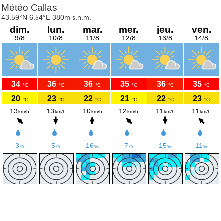
Météo Callas
43.59°N 6.54°E 380m s.n.m.
dim.
lun.
mar.
mer.
jeu.
ven.
9/8
10/8
11/8
12/8
13/8
14/8
34
36
36
35
36
35
°C
°C
°C
°C
°C
°C
20
23
22
21
22
23
°C
°C
°C
°C
°C
°C
13
13
10
12
11
11
km/h
km/h
km/h
km/h
km/h
km/h
-
-
-
-
-
-
3
5
16
7
15
11
%
%
%
%
%
%