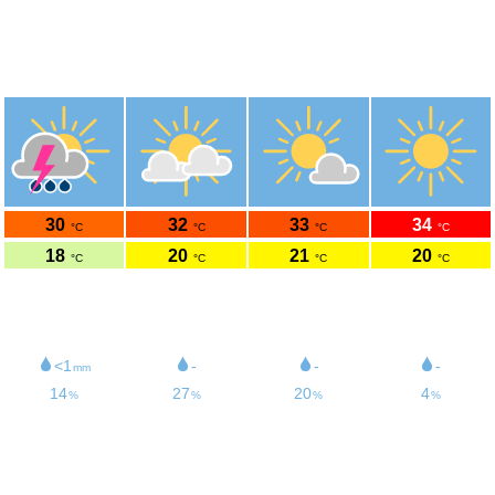
Météo Cerlier
47.04°N 7.1°E 434m s.n.m.
dim.
lun.
mar.
mer.
9/8
10/8
11/8
12/8
30
32
33
34
°C
°C
°C
°C
18
20
21
20
°C
°C
°C
°C
11
11
9
11
km/h
km/h
km/h
km/h
5
7
7
7
/11UV
/11UV
/11UV
/11UV
<1
-
-
-
mm
14
27
20
4
%
%
%
%