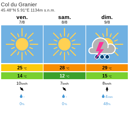
Col du Granier
45.48°N 5.91°E 1134m s.n.m.
ven.
sam.
dim.
7/8
8/8
9/8
25
28
29
°C
°C
°C
14
12
15
°C
°C
°C
10
7
8
km/h
km/h
km/h
-
-
4
mm
0
0
48
%
%
%