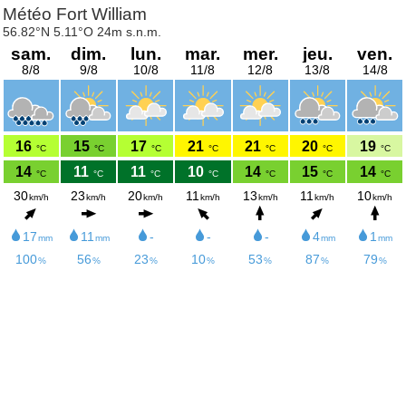
Météo Fort William
56.82°N 5.11°O 24m s.n.m.
sam.
dim.
lun.
mar.
mer.
jeu.
ven.
8/8
9/8
10/8
11/8
12/8
13/8
14/8
16
15
17
21
21
20
19
°C
°C
°C
°C
°C
°C
°C
14
11
11
10
14
15
14
°C
°C
°C
°C
°C
°C
°C
30
23
20
11
13
11
10
km/h
km/h
km/h
km/h
km/h
km/h
km/h
17
11
-
-
-
4
1
mm
mm
mm
mm
100
56
23
10
53
87
79
%
%
%
%
%
%
%