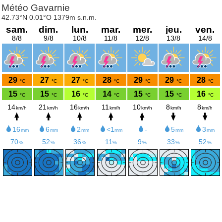
Météo Gavarnie
42.73°N 0.01°O 1379m s.n.m.
sam.
dim.
lun.
mar.
mer.
jeu.
ven.
8/8
9/8
10/8
11/8
12/8
13/8
14/8
29
27
27
28
29
29
28
°C
°C
°C
°C
°C
°C
°C
15
15
16
14
15
15
16
°C
°C
°C
°C
°C
°C
°C
14
21
16
11
10
8
8
km/h
km/h
km/h
km/h
km/h
km/h
km/h
16
6
2
<1
-
5
3
mm
mm
mm
mm
mm
mm
70
52
36
11
9
33
52
%
%
%
%
%
%
%