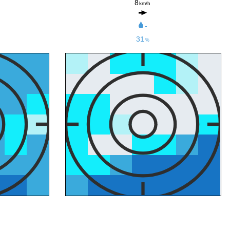
8
km/h
-
31
%