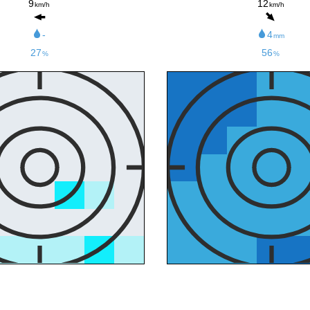
9
12
km/h
km/h
-
4
mm
27
56
%
%