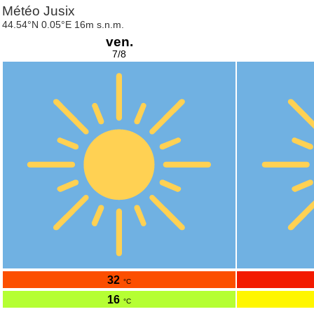
Météo Jusix
44.54°N 0.05°E 16m s.n.m.
ven.
7/8
32
°C
16
°C