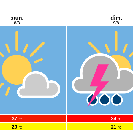
sam.
dim.
8/8
9/8
37
34
°C
°C
20
21
°C
°C