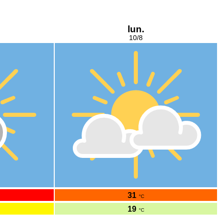
lun.
10/8
31
°C
19
°C