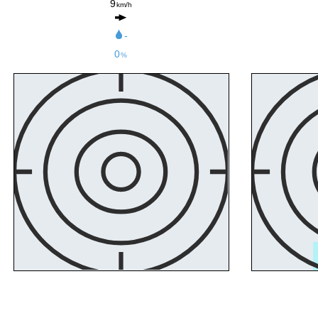
9
km/h
-
0
%