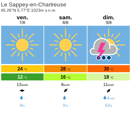
Le Sappey-en-Chartreuse
45.26°N 5.77°E 1023m s.n.m.
ven.
sam.
dim.
7/8
8/8
9/8
24
28
30
°C
°C
°C
12
16
18
°C
°C
°C
13
8
11
km/h
km/h
km/h
-
-
4
mm
0
0
52
%
%
%