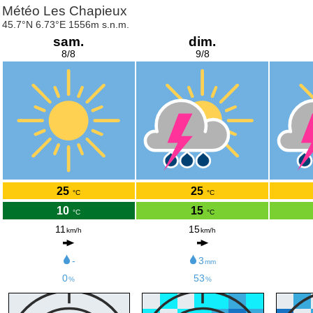
Météo Les Chapieux
45.7°N 6.73°E 1556m s.n.m.
sam.
dim.
8/8
9/8
25
25
°C
°C
10
15
°C
°C
11
15
km/h
km/h
-
3
mm
0
53
%
%