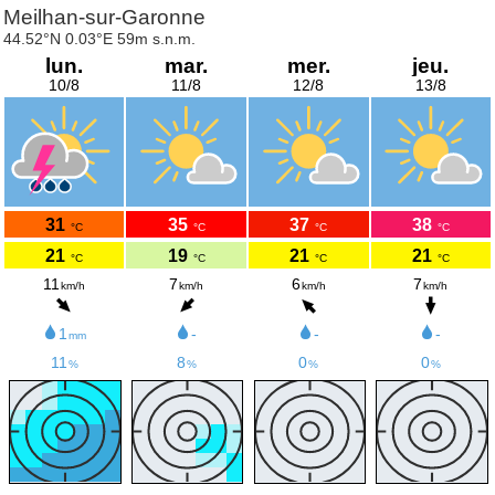
Meilhan-sur-Garonne
44.52°N 0.03°E 59m s.n.m.
lun.
mar.
mer.
jeu.
10/8
11/8
12/8
13/8
31
35
37
38
°C
°C
°C
°C
21
19
21
21
°C
°C
°C
°C
11
7
6
7
km/h
km/h
km/h
km/h
1
-
-
-
mm
11
8
0
0
%
%
%
%