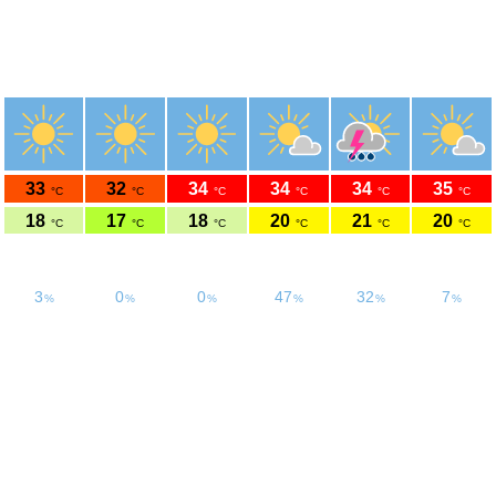
Météo Morestel
45.69°N 5.45°E 234m s.n.m.
jeu.
ven.
sam.
dim.
lun.
mar.
6/8
7/8
8/8
9/8
10/8
11/8
33
32
34
34
34
35
°C
°C
°C
°C
°C
°C
18
17
18
20
21
20
°C
°C
°C
°C
°C
°C
19
20
6
16
13
8
km/h
km/h
km/h
km/h
km/h
km/h
3
0
0
47
32
7
%
%
%
%
%
%