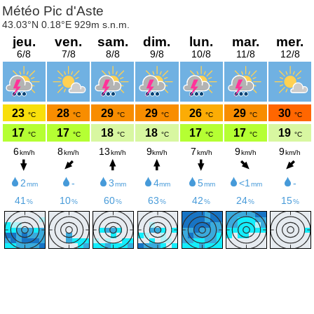
Météo Pic d'Aste
43.03°N 0.18°E 929m s.n.m.
jeu.
ven.
sam.
dim.
lun.
mar.
mer.
6/8
7/8
8/8
9/8
10/8
11/8
12/8
23
28
29
29
26
29
30
°C
°C
°C
°C
°C
°C
°C
17
17
18
18
17
17
19
°C
°C
°C
°C
°C
°C
°C
6
8
13
9
7
9
9
km/h
km/h
km/h
km/h
km/h
km/h
km/h
2
-
3
4
5
<1
-
mm
mm
mm
mm
mm
41
10
60
63
42
24
15
%
%
%
%
%
%
%