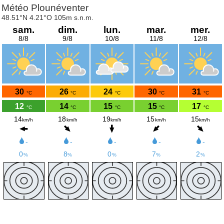
Météo Plounéventer
48.51°N 4.21°O 105m s.n.m.
sam.
dim.
lun.
mar.
mer.
8/8
9/8
10/8
11/8
12/8
30
26
24
30
31
°C
°C
°C
°C
°C
12
14
15
15
17
°C
°C
°C
°C
°C
14
18
19
15
15
km/h
km/h
km/h
km/h
km/h
-
-
-
-
-
0
8
0
7
2
%
%
%
%
%