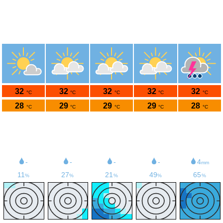
Météo Saint-Martin
18.07°N 63.05°O 166m s.n.m.
ven.
sam.
dim.
lun.
mar.
7/8
8/8
9/8
10/8
11/8
32
32
32
32
32
°C
°C
°C
°C
°C
28
29
29
29
28
°C
°C
°C
°C
°C
28
32
31
28
25
km/h
km/h
km/h
km/h
km/h
33
39
40
38
35
km/h
km/h
km/h
km/h
km/h
69
71
72
73
73
% rh
% rh
% rh
% rh
% rh
-
-
-
-
4
mm
11
27
21
49
65
%
%
%
%
%