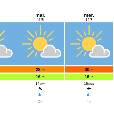
mar.
mer.
11/8
12/8
28
30
°C
°C
16
16
°C
°C
14
15
km/h
km/h
-
-
2
4
%
%