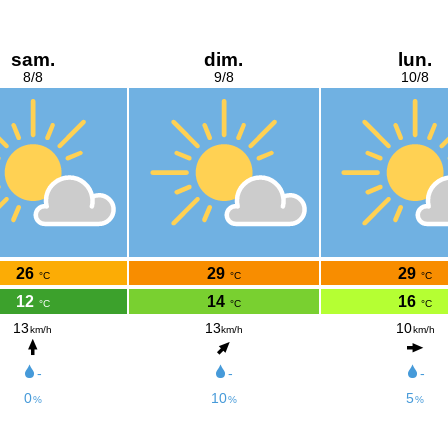
sam.
dim.
lun.
8/8
9/8
10/8
26
29
29
°C
°C
°C
12
14
16
°C
°C
°C
13
13
10
km/h
km/h
km/h
-
-
-
0
10
5
%
%
%