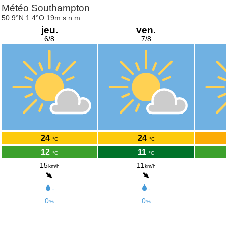
Météo Southampton
50.9°N 1.4°O 19m s.n.m.
jeu.
ven.
6/8
7/8
24
24
°C
°C
12
11
°C
°C
15
11
km/h
km/h
-
-
0
0
%
%