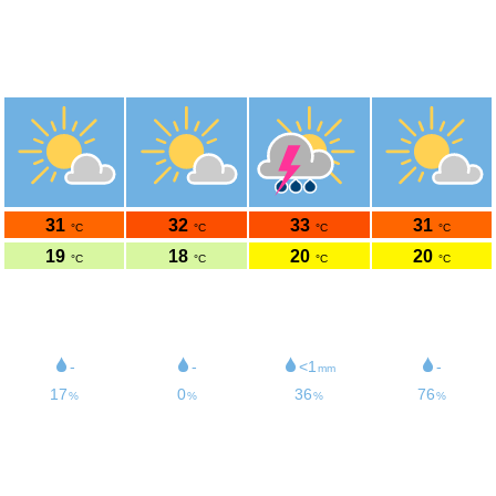
Météo Susten
46.31°N 7.64°E 633m s.n.m.
ven.
sam.
dim.
lun.
7/8
8/8
9/8
10/8
31
32
33
31
°C
°C
°C
°C
19
18
20
20
°C
°C
°C
°C
13
11
9
11
km/h
km/h
km/h
km/h
6
8
8
7
/11UV
/11UV
/11UV
/11UV
-
-
<1
-
mm
17
0
36
76
%
%
%
%