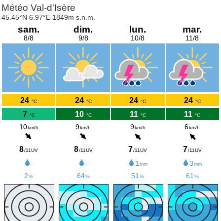
Météo Val-d'Isère
45.45°N 6.97°E 1849m s.n.m.
sam.
dim.
lun.
mar.
8/8
9/8
10/8
11/8
24
24
24
24
°C
°C
°C
°C
7
10
11
11
°C
°C
°C
°C
10
9
9
6
km/h
km/h
km/h
km/h
8
8
7
7
/11UV
/11UV
/11UV
/11UV
-
-
1
3
mm
mm
2
64
51
61
%
%
%
%