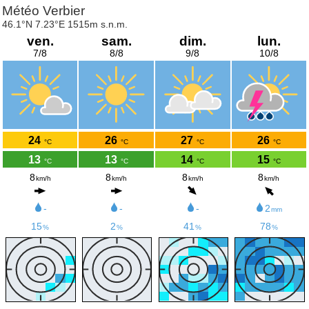
Météo Verbier
46.1°N 7.23°E 1515m s.n.m.
ven.
sam.
dim.
lun.
7/8
8/8
9/8
10/8
24
26
27
26
°C
°C
°C
°C
13
13
14
15
°C
°C
°C
°C
8
8
8
8
km/h
km/h
km/h
km/h
-
-
-
2
mm
15
2
41
78
%
%
%
%