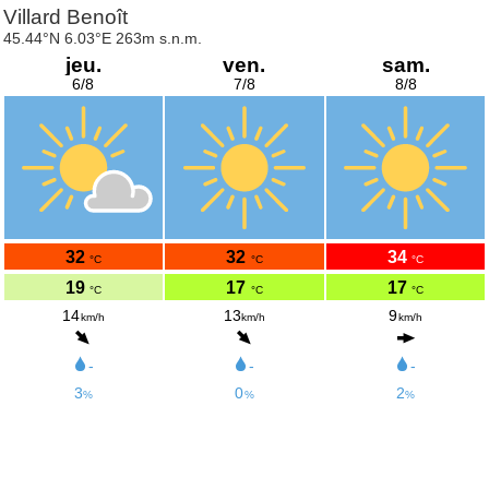
Villard Benoît
45.44°N 6.03°E 263m s.n.m.
jeu.
ven.
sam.
6/8
7/8
8/8
32
32
34
°C
°C
°C
19
17
17
°C
°C
°C
14
13
9
km/h
km/h
km/h
-
-
-
3
0
2
%
%
%