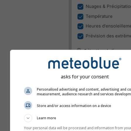
Nuages & Précipitatio
Température
Heures d'ensoleillem
Prévision des extrêm
Sélection du lieu
Le Widget peut afficher le t
dans un lieu prédéfini ou ess
détecter le lieu de tous les vi
asks for your consent
de votre site.
Utilisez lieu actuel
Personalised advertising and content, advertising and c
measurement, audience research and services develop
Détecter le lieu de
l'utilisateur
Store and/or access information on a device
Unités
Learn more
Your personal data will be processed and information from you
Température