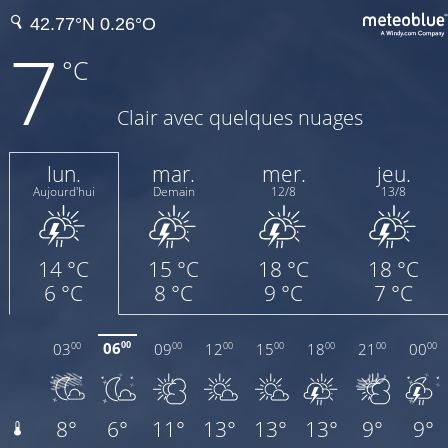
7
°C
Clair avec quelques nuages
lun.
mar.
mer.
jeu.
Aujourd'hui
Demain
12/8
13/8
14 °C
15 °C
18 °C
18 °C
6 °C
8 °C
9 °C
7 °C
06
03
09
12
15
18
21
00
00
00
00
00
00
00
00
00
8°
6°
11°
13°
13°
13°
9°
9°