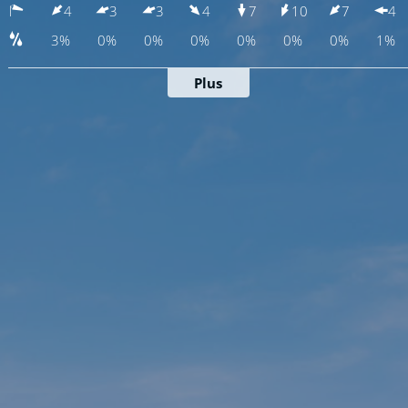
4
3
3
4
7
10
7
4
3%
0%
0%
0%
0%
0%
0%
1%
Plus