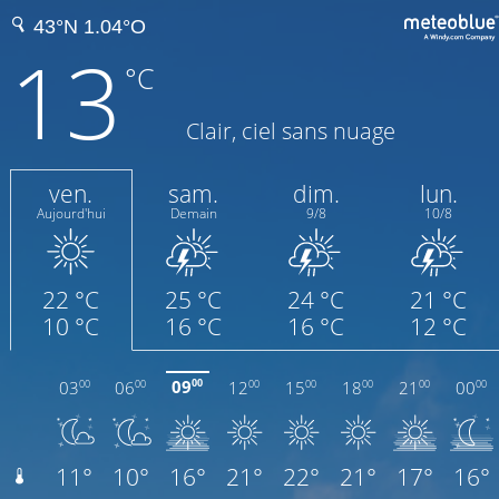
13
°C
Clair, ciel sans nuage
ven.
sam.
dim.
lun.
Aujourd'hui
Demain
9/8
10/8
22 °C
25 °C
24 °C
21 °C
10 °C
16 °C
16 °C
12 °C
09
03
06
12
15
18
21
00
00
00
00
00
00
00
00
00
11°
10°
16°
21°
22°
21°
17°
16°