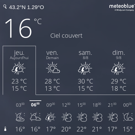
16
°C
Ciel couvert
jeu.
ven.
sam.
dim.
Aujourd'hui
Demain
8/8
9/8
23 °C
28 °C
30 °C
29 °C
15 °C
13 °C
15 °C
18 °C
06
03
09
12
15
18
21
00
00
00
00
00
00
00
00
00
16°
16°
17°
20°
22°
21°
17°
15°