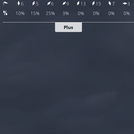
6
5
6
9
13
15
7
3
10%
15%
25%
3%
0%
0%
0%
0%
Plus