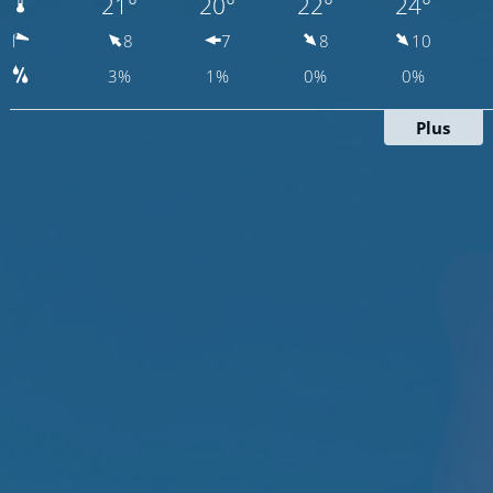
21°
20°
22°
24°
8
7
8
10
3%
1%
0%
0%
Plus