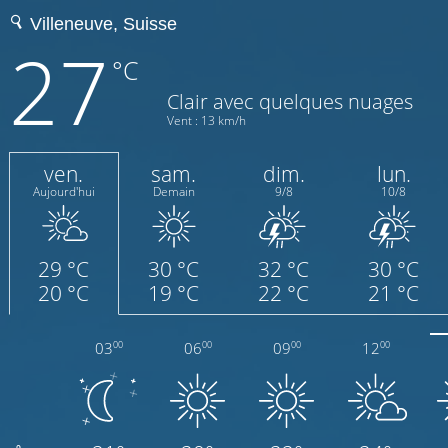
27
°C
Clair avec quelques nuages
Vent : 13 km/h
ven.
sam.
dim.
lun.
Aujourd'hui
Demain
9/8
10/8
29 °C
30 °C
32 °C
30 °C
20 °C
19 °C
22 °C
21 °C
03
06
09
12
00
00
00
00