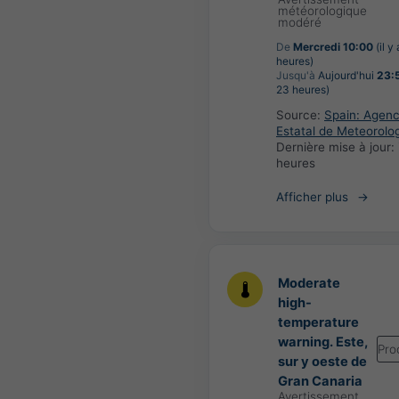
météorologique
modéré
De
Mercredi 10:00
(il y
heures)
Jusqu'à
Aujourd'hui
23:
23 heures)
Source:
Spain: Agenc
Estatal de Meteorolo
Dernière mise à jour:
heures
Afficher plus
Moderate
high-
temperature
warning. Este,
Pro
sur y oeste de
Gran Canaria
Avertissement