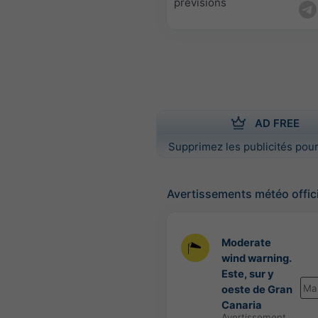
prévisions
AD FREE
Supprimez les publicités pour
Avertissements météo offic
Moderate
wind warning.
Este, sur y
Ma
oeste de Gran
Canaria
Avertissement