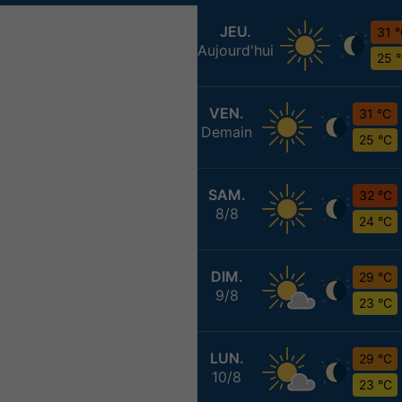
JEU.
31 
Aujourd'hui
25 
VEN.
31 °C
Demain
25 °C
SAM.
32 °C
8/8
24 °C
DIM.
29 °C
9/8
23 °C
LUN.
29 °C
10/8
23 °C