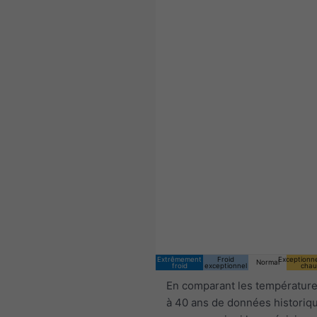
00:00 WEST
Wed 5
Thu 6
Fri 7
Extrêmement
Froid
Exceptionn
Normal
froid
exceptionnel
chau
En comparant les température
à 40 ans de données historiq