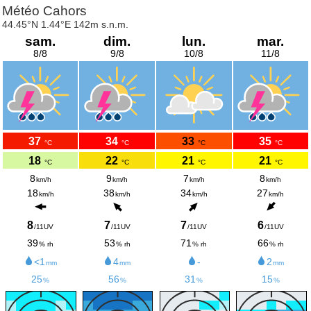
Météo Cahors
44.45°N 1.44°E 142m s.n.m.
sam.
dim.
lun.
mar.
8/8
9/8
10/8
11/8
37
34
33
35
°C
°C
°C
°C
18
22
21
21
°C
°C
°C
°C
8
9
7
8
km/h
km/h
km/h
km/h
18
38
34
27
km/h
km/h
km/h
km/h
8
7
7
6
/11UV
/11UV
/11UV
/11UV
39
53
71
66
% rh
% rh
% rh
% rh
<1
4
-
2
mm
mm
mm
25
56
31
15
%
%
%
%