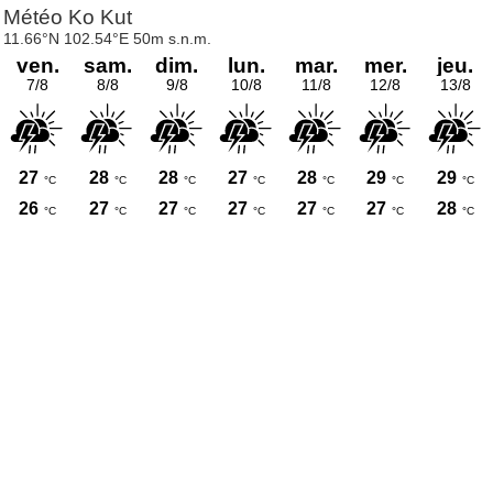
Météo Ko Kut
11.66°N 102.54°E 50m s.n.m.
ven.
sam.
dim.
lun.
mar.
mer.
jeu.
7/8
8/8
9/8
10/8
11/8
12/8
13/8
27
28
28
27
28
29
29
°C
°C
°C
°C
°C
°C
°C
26
27
27
27
27
27
28
°C
°C
°C
°C
°C
°C
°C